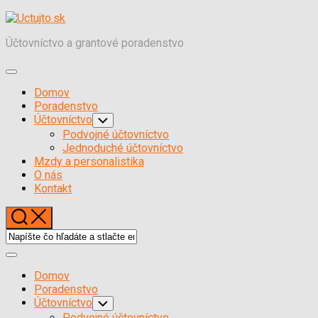
Skočiť
na
Účtovníctvo a grantové poradenstvo
obsah
Expand
Menu
Domov
Poradenstvo
Účtovníctvo
Toggle
Child
Podvojné účtovníctvo
Menu
Jednoduché účtovníctvo
Mzdy a personalistika
O nás
Kontakt
Expand
Menu
Domov
Poradenstvo
Účtovníctvo
Toggle
Child
Podvojné účtovníctvo