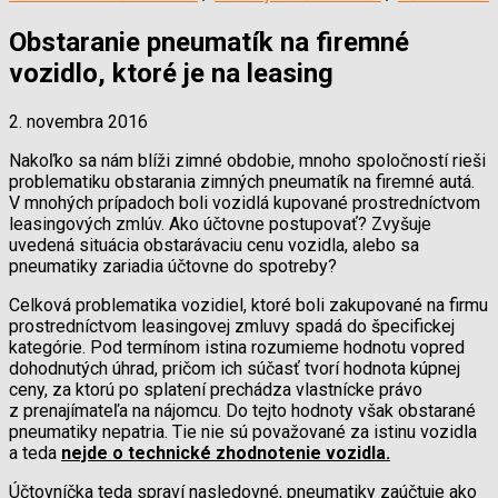
Obstaranie pneumatík na firemné
vozidlo, ktoré je na leasing
2. novembra 2016
Nakoľko sa nám blíži zimné obdobie, mnoho spoločností rieši
problematiku obstarania zimných pneumatík na firemné autá.
V mnohých prípadoch boli vozidlá kupované prostredníctvom
leasingových zmlúv. Ako účtovne postupovať? Zvyšuje
uvedená situácia obstarávaciu cenu vozidla, alebo sa
pneumatiky zariadia účtovne do spotreby?
Celková problematika vozidiel, ktoré boli zakupované na firmu
prostredníctvom leasingovej zmluvy spadá do špecifickej
kategórie. Pod termínom istina rozumieme hodnotu vopred
dohodnutých úhrad, pričom ich súčasť tvorí hodnota kúpnej
ceny, za ktorú po splatení prechádza vlastnícke právo
z prenajímateľa na nájomcu. Do tejto hodnoty však obstarané
pneumatiky nepatria. Tie nie sú považované za istinu vozidla
a teda
nejde o technické zhodnotenie vozidla.
Účtovníčka teda spraví nasledovné, pneumatiky zaúčtuje ako