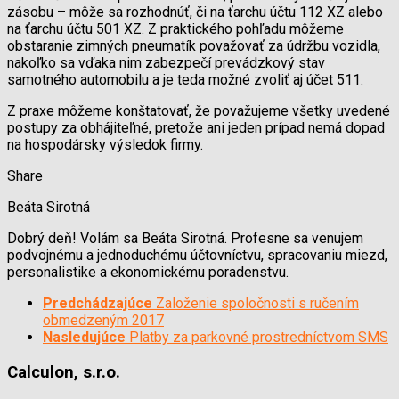
zásobu – môže sa rozhodnúť, či na ťarchu účtu 112 XZ alebo
na ťarchu účtu 501 XZ. Z praktického pohľadu môžeme
obstaranie zimných pneumatík považovať za údržbu vozidla,
nakoľko sa vďaka nim zabezpečí prevádzkový stav
samotného automobilu a je teda možné zvoliť aj účet 511.
Z praxe môžeme konštatovať, že považujeme všetky uvedené
postupy za obhájiteľné, pretože ani jeden prípad nemá dopad
na hospodársky výsledok firmy.
Share
Beáta Sirotná
Dobrý deň! Volám sa Beáta Sirotná. Profesne sa venujem
podvojnému a jednoduchému účtovníctvu, spracovaniu miezd,
personalistike a ekonomickému poradenstvu.
Predchádzajúce
Založenie spoločnosti s ručením
obmedzeným 2017
Nasledujúce
Platby za parkovné prostredníctvom SMS
Calculon, s.r.o.