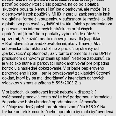
pátrať od osoby, ktorá číslo používa, na čo bola platba
skutočne použitá. Nemusí ísť iba o parkovné, ale môže ísť aj
o cestovný lístok použitý v MHD, inzerciu, zaobstaranie kníh
v digitálnej forme či vstupenky. V súčasnosti je možné, ak išlo
o platbu za parkovné, vytlačiť si faktúru (alebo potvrdenie) za
parkovanie na internetových stránkach príslušných
spoločností, ktoré tieto poplatky vyberajú. Je dôležité
upozorniť, že každé mesto má svoje pravidlá (napríklad
v Bratislave sú prevádzkovatelia iní, ako v Trnave). Ak si
účtovníčka túto faktúru stiahne z príslušnej stránky od
„parkovacích“ spoločností, až v tomto momente si vie DPH v
príslušnom daňovom priznaní uplatniť. Netreba zabudnúť, že
je viac ako nutné si parkovací lístok archivovať pre prípadnú
kontrolu a následné dokazovanie. V prípade papierového
parkovacieho lístka – ten je považovaný za klasický účtovný
doklad, ktorý by sa mal dodržiavať v intenciách daňových
výdavkov v zmysle zákona č. 595/2003 Z. z.
V prípadoch, ak parkovací lístok nebude k dispozícií,
vyúčtovaná pracovná cesta môže byť podpornou informáciou,
že parkovné bolo uhradené opodstatnene. Účtovníčka
zaúčtuje uvedený pohyb prostredníctvom účtu 518 XY. Na
faktúre od telekomunikačného operátora by mala byť uvedená