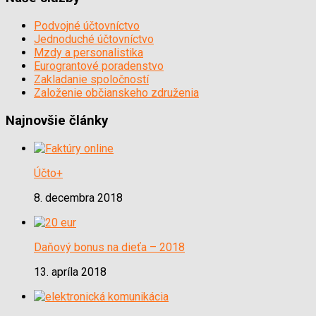
Podvojné účtovníctvo
Jednoduché účtovníctvo
Mzdy a personalistika
Eurograntové poradenstvo
Zakladanie spoločností
Založenie občianskeho združenia
Najnovšie články
Účto+
8. decembra 2018
Daňový bonus na dieťa – 2018
13. apríla 2018