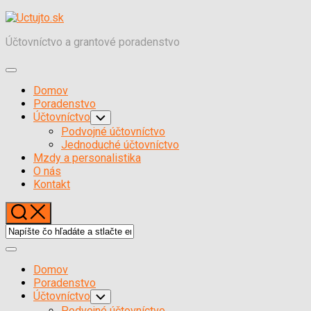
Skočiť
na
Účtovníctvo a grantové poradenstvo
obsah
Expand
Menu
Domov
Poradenstvo
Účtovníctvo
Toggle
Child
Podvojné účtovníctvo
Menu
Jednoduché účtovníctvo
Mzdy a personalistika
O nás
Kontakt
Expand
Menu
Domov
Poradenstvo
Účtovníctvo
Toggle
Child
Podvojné účtovníctvo