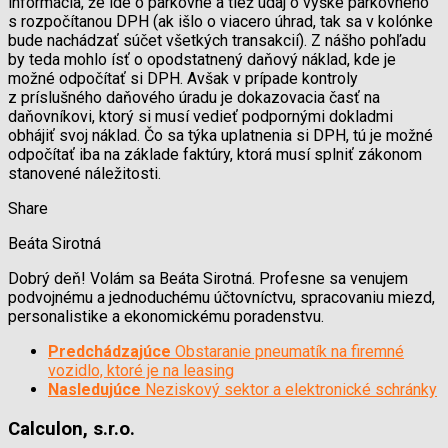
informácia, že ide o parkovné a tiež údaj o výške parkovného
s rozpočítanou DPH (ak išlo o viacero úhrad, tak sa v kolónke
bude nachádzať súčet všetkých transakcií). Z nášho pohľadu
by teda mohlo ísť o opodstatnený daňový náklad, kde je
možné odpočítať si DPH. Avšak v prípade kontroly
z príslušného daňového úradu je dokazovacia časť na
daňovníkovi, ktorý si musí vedieť podpornými dokladmi
obhájiť svoj náklad. Čo sa týka uplatnenia si DPH, tú je možné
odpočítať iba na základe faktúry, ktorá musí splniť zákonom
stanovené náležitosti.
Share
Beáta Sirotná
Dobrý deň! Volám sa Beáta Sirotná. Profesne sa venujem
podvojnému a jednoduchému účtovníctvu, spracovaniu miezd,
personalistike a ekonomickému poradenstvu.
Predchádzajúce
Obstaranie pneumatík na firemné
vozidlo, ktoré je na leasing
Nasledujúce
Neziskový sektor a elektronické schránky
Calculon, s.r.o.