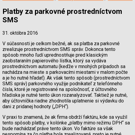
Platby za parkovné prostredníctvom
SMS
31. októbra 2016
V súčasnosti je celkom bežné, ak sa platba za parkovné
zrealizuje prostredníctvom SMS správ. Dokonca tento
spôsob mnoho ľudí uprednostňuje pred klasickým
zaobstaraním papierového lístka, ktorý sa vydáva
prostredníctvom automatu (keďže v mnohých prípadoch sa
nachádza na mieste s parkovacími miestami v malom počte
a je ho nutné hľadať). Ak však tento spôsob (prostredníctvom
SMS správ) parkovného využije podnikateľ z telefónneho
čísla, ktoré je registrované na spoločnosť, z účtovného
hľadiska je nutné tento úkon rozanalyzovať. Taktiež je nutné,
aby účtovníčka riadne zhodnotila uplatnenie si výdavku do
dani z pridanej hodnoty („DPH“).
V praxi to znamená, že ak firma obdrží faktúru, kde sa využil
tento spôsob platby, v kolónke „platby mimo režimu DPH“ sa
bude nachádzať práve tento úkon. Vo faktúre sa však
nespomína za čo platba bola zrealizovaná, preto je nutné