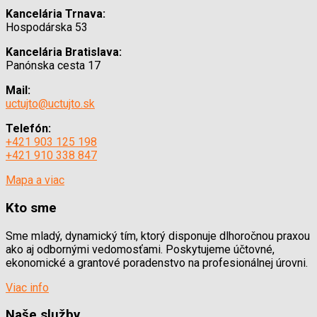
Kancelária Trnava:
Hospodárska 53
Kancelária Bratislava:
Panónska cesta 17
Mail:
uctujto@uctujto.sk
Telefón:
+421 903 125 198
+421 910 338 847
Mapa a viac
Kto sme
Sme mladý, dynamický tím, ktorý disponuje dlhoročnou praxou
ako aj odbornými vedomosťami. Poskytujeme účtovné,
ekonomické a grantové poradenstvo na profesionálnej úrovni.
Viac info
Naše služby