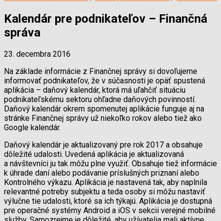
Kalendár pre podnikateľov – Finančná
správa
23. decembra 2016
Na základe informácie z Finančnej správy si dovoľujeme
informovať podnikateľov, že v súčasnosti je opäť spustená
aplikácia – daňový kalendár, ktorá má uľahčiť situáciu
podnikateľskému sektoru ohľadne daňových povinností.
Daňový kalendár okrem spomenutej aplikácie funguje aj na
stránke Finančnej správy už niekoľko rokov alebo tiež ako
Google kalendár.
Daňový kalendár je aktualizovaný pre rok 2017 a obsahuje
dôležité udalosti. Uvedená aplikácia je aktualizovaná
a návštevníci ju tak môžu plne využiť. Obsahuje tiež informácie
k úhrade daní alebo podávanie príslušných priznaní alebo
Kontrolného výkazu. Aplikácia je nastavená tak, aby naplnila
relevantné potreby subjektu a teda osoby si môžu nastaviť
výlučne tie udalosti, ktoré sa ich týkajú. Aplikácia je dostupná
pre operačné systémy Android a iOS v sekcii verejné mobilné
služby. Samozrejme je dôležité, aby užívatelia mali aktívne