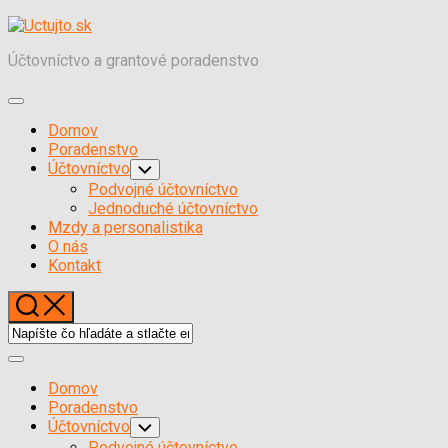
Skočiť
na
Účtovníctvo a grantové poradenstvo
obsah
Expand
Menu
Domov
Poradenstvo
Účtovníctvo
Toggle
Child
Podvojné účtovníctvo
Menu
Jednoduché účtovníctvo
Mzdy a personalistika
O nás
Kontakt
Expand
Menu
Domov
Poradenstvo
Účtovníctvo
Toggle
Child
Podvojné účtovníctvo