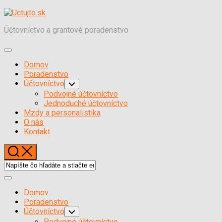
Skočiť
na
Účtovníctvo a grantové poradenstvo
obsah
Expand
Menu
Domov
Poradenstvo
Účtovníctvo
Toggle
Child
Podvojné účtovníctvo
Menu
Jednoduché účtovníctvo
Mzdy a personalistika
O nás
Kontakt
Expand
Menu
Domov
Poradenstvo
Účtovníctvo
Toggle
Child
Podvojné účtovníctvo