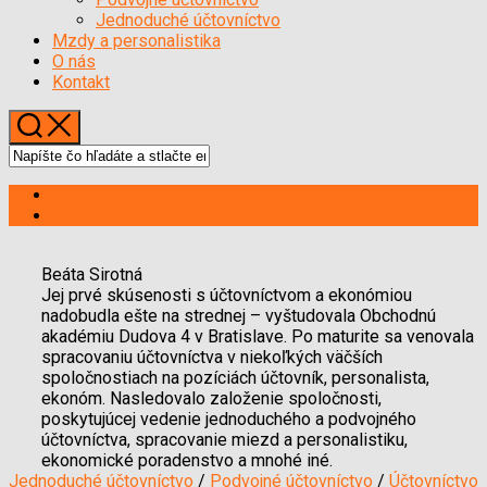
Menu
Jednoduché účtovníctvo
Mzdy a personalistika
O nás
Kontakt
Beáta Sirotná
Jej prvé skúsenosti s účtovníctvom a ekonómiou
nadobudla ešte na strednej – vyštudovala Obchodnú
akadémiu Dudova 4 v Bratislave. Po maturite sa venovala
spracovaniu účtovníctva v niekoľkých väčších
spoločnostiach na pozíciách účtovník, personalista,
ekonóm. Nasledovalo založenie spoločnosti,
poskytujúcej vedenie jednoduchého a podvojného
účtovníctva, spracovanie miezd a personalistiku,
ekonomické poradenstvo a mnohé iné.
Jednoduché účtovníctvo
/
Podvojné účtovníctvo
/
Účtovníctvo