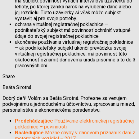
má subjekt povinnosť vytlačiť intervalovú uzávierku do
lehoty, po ktorej zaniká nárok na vyrubenie dane alebo
jej rozdielu. Tieto uzávierky si však môže subjekt
vystaviť aj pre svoje potreby.
ochrana virtuálnej registračnej pokladnice –
podnikateľský subjekt má povinnosť ochrániť vstupné
údaje do svojej registračnej pokladnice.
ukončenie používania virtuálnej registračnej pokladnice
– ak podnikateľský subjekt ukončí prevádzku svojej
virtuálnej registračnej pokladnice, má povinnosť túto
skutočnosť oznámiť daňovému úradu písomne a to do 3
pracovných dní.
Share
Beáta Sirotná
Dobrý deň! Volám sa Beáta Sirotná. Profesne sa venujem
podvojnému a jednoduchému účtovníctvu, spracovaniu miezd,
personalistike a ekonomickému poradenstvu.
Predchádzajúce
Používanie elektronickej registračnej
pokladnice – povinnosti
Nasledujúce
Možné chyby v daňovom priznaní k dani z
motorových vozidiel – 2017