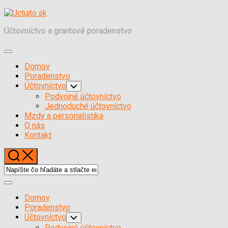
Skočiť
na
Účtovníctvo a grantové poradenstvo
obsah
Expand
Menu
Domov
Poradenstvo
Účtovníctvo
Toggle
Child
Podvojné účtovníctvo
Menu
Jednoduché účtovníctvo
Mzdy a personalistika
O nás
Kontakt
Expand
Menu
Domov
Poradenstvo
Účtovníctvo
Toggle
Child
Podvojné účtovníctvo