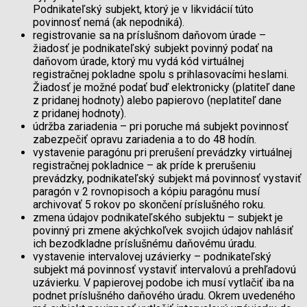
Podnikateľský subjekt, ktorý je v likvidácií túto
povinnosť nemá (ak nepodniká).
registrovanie sa na príslušnom daňovom úrade –
žiadosť je podnikateľský subjekt povinný podať na
daňovom úrade, ktorý mu vydá kód virtuálnej
registračnej pokladne spolu s prihlasovacími heslami.
Žiadosť je možné podať buď elektronicky (platiteľ dane
z pridanej hodnoty) alebo papierovo (neplatiteľ dane
z pridanej hodnoty).
údržba zariadenia – pri poruche má subjekt povinnosť
zabezpečiť opravu zariadenia a to do 48 hodín.
vystavenie paragónu pri prerušení prevádzky virtuálnej
registračnej pokladnice – ak príde k prerušeniu
prevádzky, podnikateľský subjekt má povinnosť vystaviť
paragón v 2 rovnopisoch a kópiu paragónu musí
archivovať 5 rokov po skončení príslušného roku.
zmena údajov podnikateľského subjektu – subjekt je
povinný pri zmene akýchkoľvek svojich údajov nahlásiť
ich bezodkladne príslušnému daňovému úradu.
vystavenie intervalovej uzávierky – podnikateľský
subjekt má povinnosť vystaviť intervalovú a prehľadovú
uzávierku. V papierovej podobe ich musí vytlačiť iba na
podnet príslušného daňového úradu. Okrem uvedeného