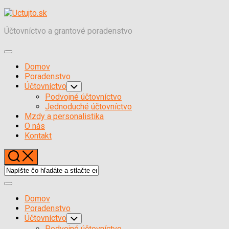
Skočiť
na
Účtovníctvo a grantové poradenstvo
obsah
Expand
Menu
Domov
Poradenstvo
Účtovníctvo
Toggle
Child
Podvojné účtovníctvo
Menu
Jednoduché účtovníctvo
Mzdy a personalistika
O nás
Kontakt
Expand
Menu
Domov
Poradenstvo
Účtovníctvo
Toggle
Child
Podvojné účtovníctvo