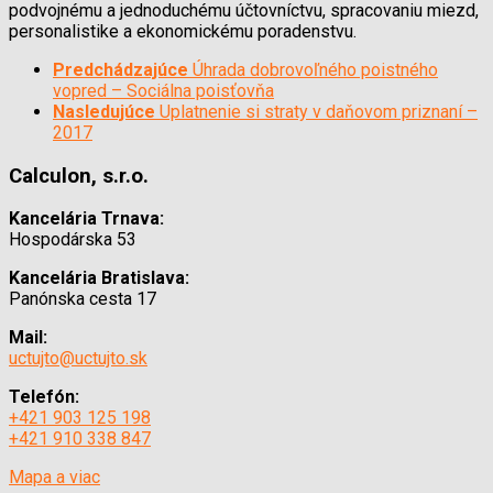
podvojnému a jednoduchému účtovníctvu, spracovaniu miezd,
personalistike a ekonomickému poradenstvu.
Predchádzajúce
Úhrada dobrovoľného poistného
vopred – Sociálna poisťovňa
Nasledujúce
Uplatnenie si straty v daňovom priznaní –
2017
Calculon, s.r.o.
Kancelária Trnava:
Hospodárska 53
Kancelária Bratislava:
Panónska cesta 17
Mail:
uctujto@uctujto.sk
Telefón:
+421 903 125 198
+421 910 338 847
Mapa a viac