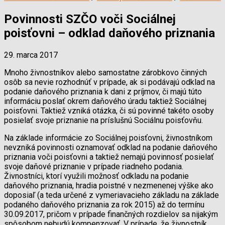
Povinnosti SZČO voči Sociálnej
poisťovni – odklad daňového priznania
29. marca 2017
Mnoho živnostníkov alebo samostatne zárobkovo činných
osôb sa nevie rozhodnúť v prípade, ak si podávajú odklad na
podanie daňového priznania k dani z príjmov, či majú túto
informáciu poslať okrem daňového úradu taktiež Sociálnej
poisťovni. Taktiež vzniká otázka, či sú povinné takéto osoby
posielať svoje priznanie na príslušnú Sociálnu poisťovňu.
Na základe informácie zo Sociálnej poisťovni, živnostníkom
nevzniká povinnosti oznamovať odklad na podanie daňového
priznania voči poisťovni a taktiež nemajú povinnosť posielať
svoje daňové priznanie v prípade riadneho podania.
Živnostníci, ktorí využili možnosť odkladu na podanie
daňového priznania, hradia poistné v nezmenenej výške ako
doposiaľ (a teda určené z vymeriavacieho základu na základe
podaného daňového priznania za rok 2015) až do termínu
30.09.2017, pričom v prípade finančných rozdielov sa nijakým
spôsobom nebudú kompenzovať. V prípade, že živnostník