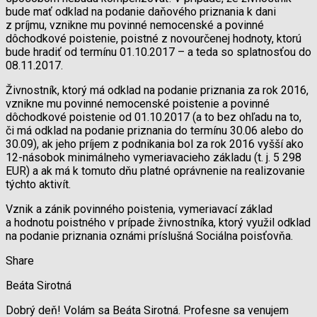
bude mať odklad na podanie daňového priznania k dani
z príjmu, vznikne mu povinné nemocenské a povinné
dôchodkové poistenie, poistné z novourčenej hodnoty, ktorú
bude hradiť od termínu 01.10.2017 – a teda so splatnosťou do
08.11.2017.
Živnostník, ktorý má odklad na podanie priznania za rok 2016,
vznikne mu povinné nemocenské poistenie a povinné
dôchodkové poistenie od 01.10.2017 (a to bez ohľadu na to,
či má odklad na podanie priznania do termínu 30.06 alebo do
30.09), ak jeho príjem z podnikania bol za rok 2016 vyšší ako
12-násobok minimálneho vymeriavacieho základu (t. j. 5 298
EUR) a ak má k tomuto dňu platné oprávnenie na realizovanie
týchto aktivít.
Vznik a zánik povinného poistenia, vymeriavací základ
a hodnotu poistného v prípade živnostníka, ktorý využil odklad
na podanie priznania oznámi príslušná Sociálna poisťovňa.
Share
Beáta Sirotná
Dobrý deň! Volám sa Beáta Sirotná. Profesne sa venujem